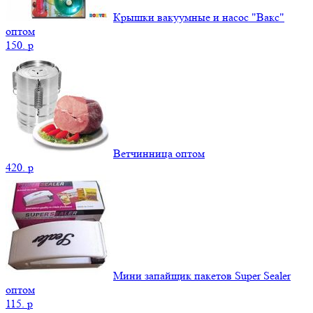
Крышки вакуумные и насос "Вакс"
оптом
150.
p
Ветчинница оптом
420.
p
Мини запайщик пакетов Super Sealer
оптом
115.
p