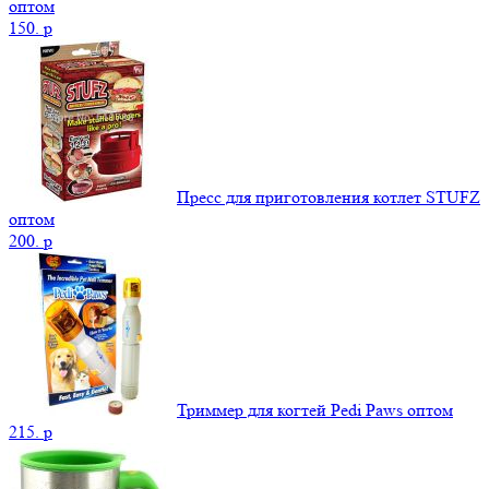
оптом
150.
p
Пресс для приготовления котлет STUFZ
оптом
200.
p
Триммер для когтей Pedi Paws оптом
215.
p