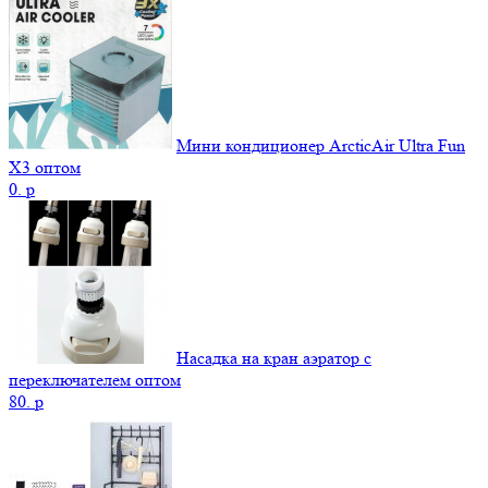
Мини кондиционер ArcticAir Ultra Fun
X3 оптом
0.
p
Насадка на кран аэратор с
переключателем оптом
80.
p