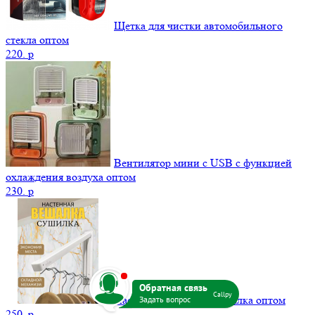
Щетка для чистки автомобильного
стекла оптом
220.
p
Вентилятор мини с USB с функцией
охлаждения воздуха оптом
230.
p
b
Callpy
Настенная складная вешалка оптом
250.
p