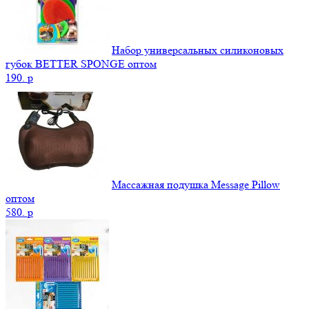
Набор универсальных силиконовых
губок BETTER SPONGE оптом
190.
p
Массажная подушка Message Pillow
оптом
580.
p