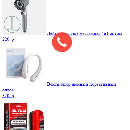
Лейка для душа массажная 4в1 оптом
220.
p
Вентилятор шейный портативный
оптом
320.
p