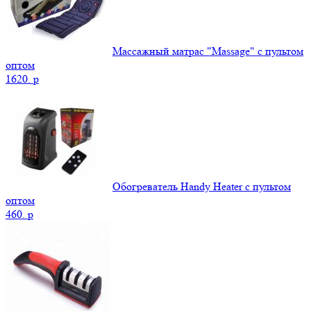
Массажный матрас "Massage" с пультом
оптом
1620.
p
Обогреватель Handy Heater с пультом
оптом
460.
p