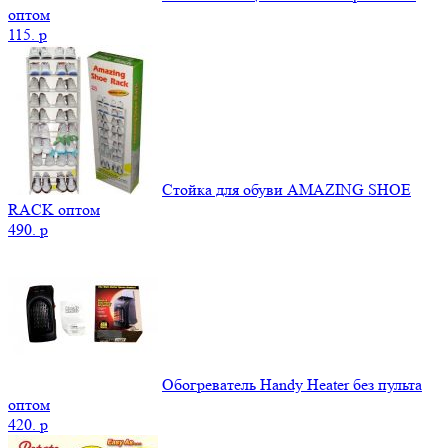
оптом
115.
p
Стойка для обуви AMAZING SHOE
RACK оптом
490.
p
Обогреватель Handy Heater без пульта
оптом
420.
p