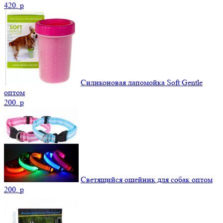
420.
p
Силиконовая лапомойка Soft Gentle
оптом
200.
p
Светящийся ошейник для собак оптом
200.
p