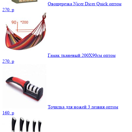
Овощерезка Nicer Dicer Quick оптом
270.
p
Гамак тканевый 200Х90см оптом
270.
p
Точилка для ножей 3 лезвия оптом
160.
p