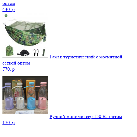
оптом
430.
p
Гамак туристический с москитной
сеткой оптом
770.
p
Ручной минимиксер 150 Вт оптом
170.
p