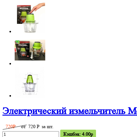
Электрический измельчитель М
720
P
от
720
P
за шт.
Кэшбэк: 4.00p