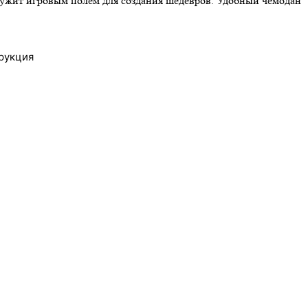
служит игровым полем для создания шедевров. Удобный чемодан
трукция