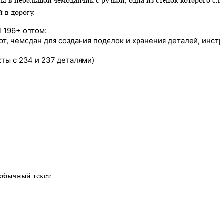
ны в небольшой чемоданчик с ручкой, одна из стенок которого 
 в дорогу.
l 196+ оптом:
т, чемодан для создания поделок и хранения деталей, инс
кты с 234 и 237 деталями)
обычный текст.