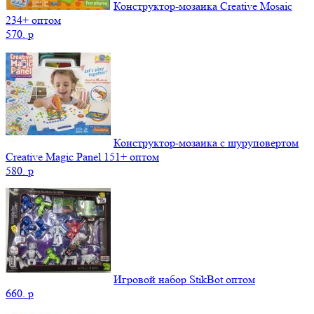
Конструктор-мозаика Creative Mosaic
234+ оптом
570.
p
Конструктор-мозаика с шуруповертом
Creative Magic Panel 151+ оптом
580.
p
Игровой набор StikBot оптом
660.
p