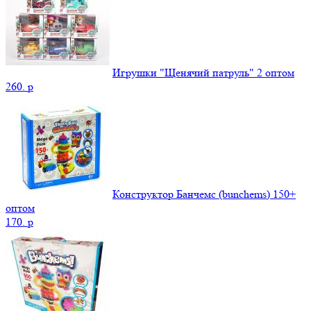
Игрушки "Щенячий патруль" 2 оптом
260.
p
Конструктор Банчемс (bunchems) 150+
оптом
170.
p