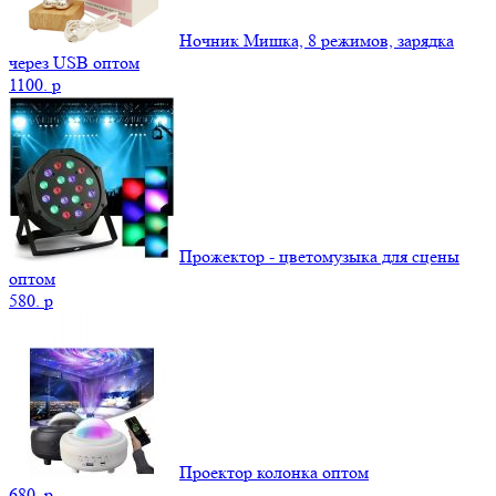
Ночник Мишка, 8 режимов, зарядка
через USB оптом
1100.
p
Прожектор - цветомузыка для сцены
оптом
580.
p
Проектор колонка оптом
680.
p