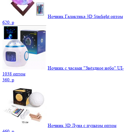
Ночник Галактика 3D Starlight оптом
620.
p
Ночник с часами "Звёздное небо" UI-
1038 оптом
360.
p
Ночник 3D Луна c пультом оптом
460.
p