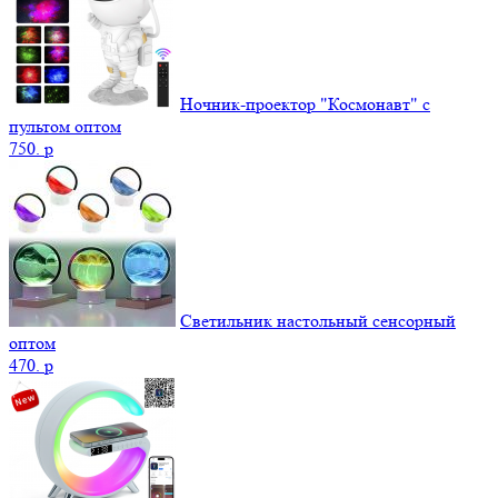
Ночник-проектор "Космонавт" с
пультом оптом
750.
p
Светильник настольный сенсорный
оптом
470.
p