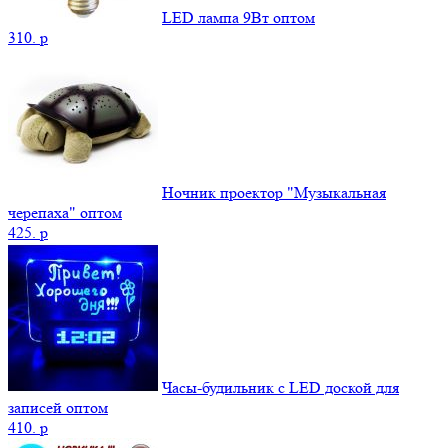
LED лампа 9Вт оптом
310.
p
Ночник проектор "Музыкальная
черепаха" оптом
425.
p
Часы-будильник с LED доской для
записей оптом
410.
p