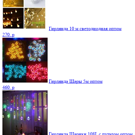
Гирлянда 10 м светодиодная оптом
270.
p
Гирлянда Шары 5м оптом
460.
p
Гирлянда Шарики 108L с пультом оптом