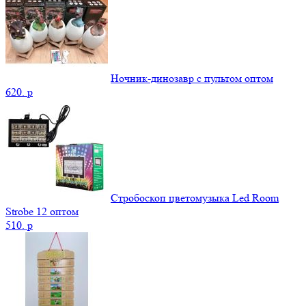
Ночник-динозавр с пультом оптом
620.
p
Стробоскоп цветомузыка Led Room
Strobe 12 оптом
510.
p