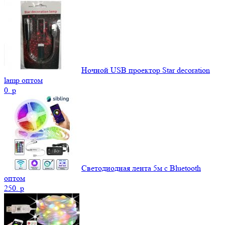
Ночной USB проектор Star decoration
lamp оптом
0.
p
Светодиодная лента 5м с Bluetooth
оптом
250.
p