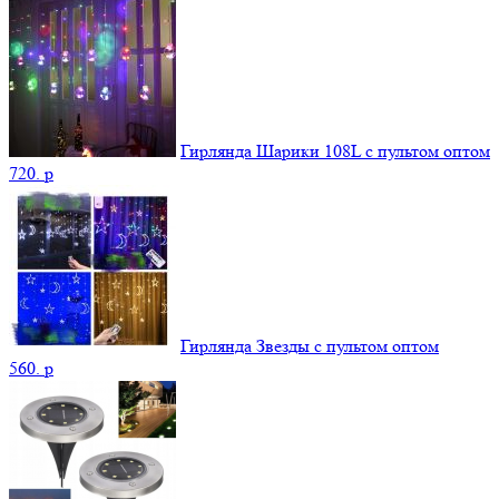
Гирлянда Шарики 108L с пультом оптом
720.
p
Гирлянда Звезды с пультом оптом
560.
p