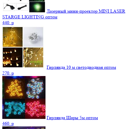
Лазерный мини-проектор MINI LASER
STARGE LIGHTING оптом
440.
p
Гирлянда 10 м светодиодная оптом
270.
p
Гирлянда Шары 5м оптом
460.
p