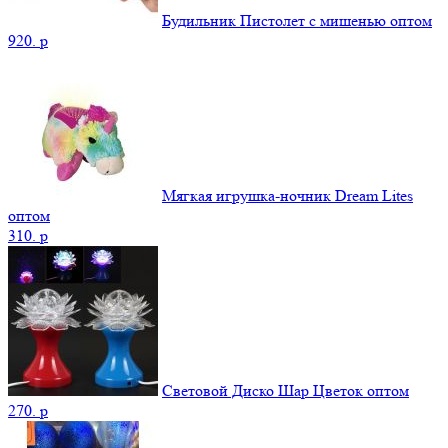
Будильник Пистолет с мишенью оптом
920.
p
Мягкая игрушка-ночник Dream Lites
оптом
310.
p
Световой Диско Шар Цветок оптом
270.
p