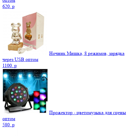
оптом
620.
p
Ночник Мишка, 8 режимов, зарядка
через USB оптом
1100.
p
Прожектор - цветомузыка для сцены
оптом
580.
p