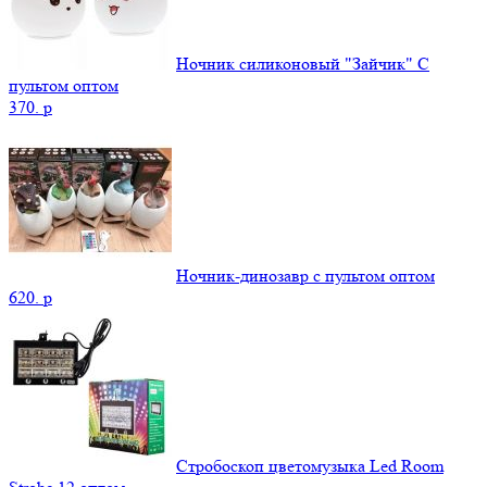
Ночник силиконовый "Зайчик" С
пультом оптом
370.
p
Ночник-динозавр с пультом оптом
620.
p
Стробоскоп цветомузыка Led Room