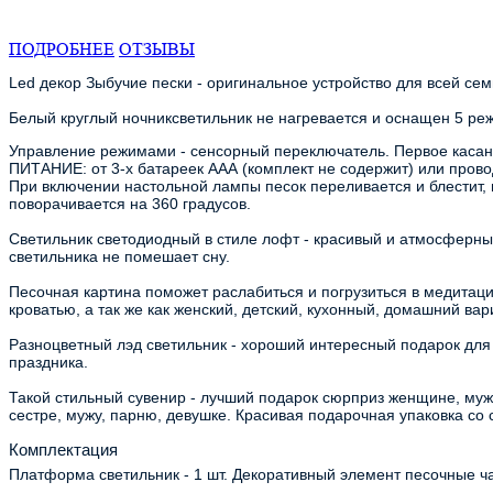
ПОДРОБНЕЕ
ОТЗЫВЫ
Led декор Зыбучие пески - оригинальное устройство для всей се
Белый круглый ночниксветильник не нагревается и оснащен 5 реж
Управление режимами - сенсорный переключатель. Первое касани
ПИТАНИЕ: от 3-х батареек ААА (комплект не содержит) или провод
При включении настольной лампы песок переливается и блестит, 
поворачивается на 360 градусов. 
Светильник светодиодный в стиле лофт - красивый и атмосферный
светильника не помешает сну. 
Песочная картина поможет раслабиться и погрузиться в медитацию
кроватью, а так же как женский, детский, кухонный, домашний ва
Разноцветный лэд светильник - хороший интересный подарок для в
праздника. 
Такой стильный сувенир - лучший подарок сюрприз женщине, мужчин
сестре, мужу, парню, девушке. Красивая подарочная упаковка со
Комплектация
Платформа светильник - 1 шт. Декоративный элемент песочные час