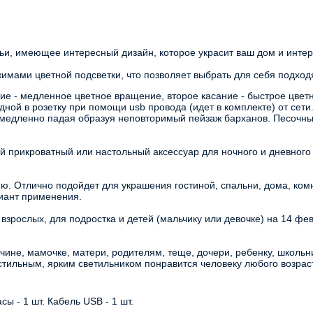
мьи, имеющее интересный дизайн, которое украсит ваш дом и интер
имами цветной подсветки, что позволяет выбрать для себя подход
е - медленное цветное вращение, второе касание - быстрое цвет
ной в розетку при помощи usb провода (идет в комплекте) от сети.
медленно падая образуя неповторимый пейзаж барханов. Песочные 
 прикроватный или настольный аксессуар для ночного и дневного 
. Отлично подойдет для украшения гостиной, спальни, дома, комна
риант применения. 
зрослых, для подростка и детей (мальчику или девочке) на 14 фев
е, мамочке, матери, родителям, теще, дочери, ребенку, школьнику,
 стильным, ярким светильником понравится человеку любого возра
ы - 1 шт. Кабель USB - 1 шт.