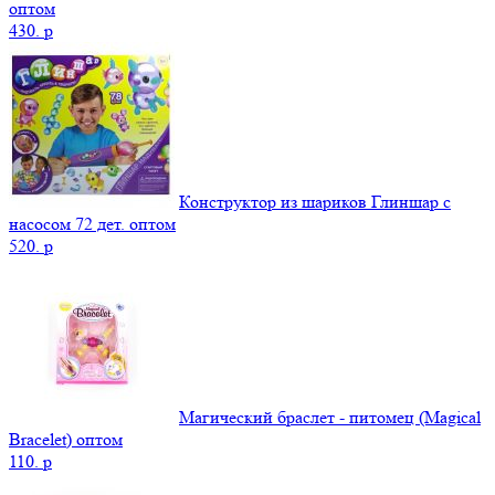
оптом
430.
p
Конструктор из шариков Глиншар с
насосом 72 дет. оптом
520.
p
Магический браслет - питомец (Magical
Bracelet) оптом
110.
p