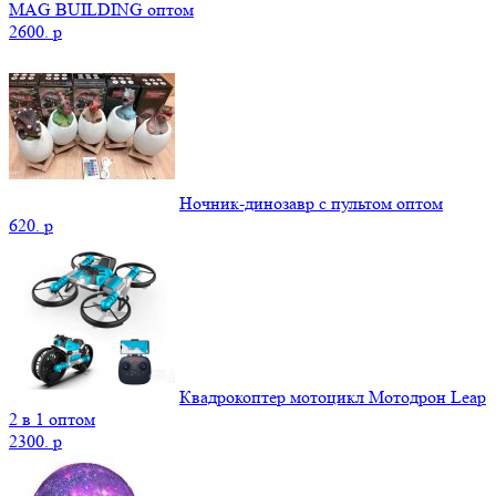
MAG BUILDING оптом
2600.
p
Ночник-динозавр с пультом оптом
620.
p
Квадрокоптер мотоцикл Мотодрон Leap
2 в 1 оптом
2300.
p