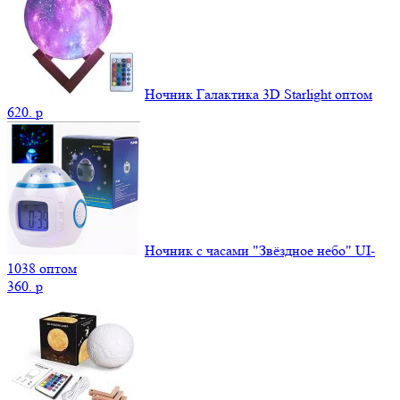
Ночник Галактика 3D Starlight оптом
620.
p
Ночник с часами "Звёздное небо" UI-
1038 оптом
360.
p