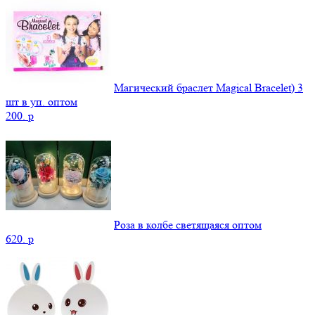
Магический браслет Magical Bracelet) 3
шт в уп. оптом
200.
p
Роза в колбе светящаяся оптом
620.
p