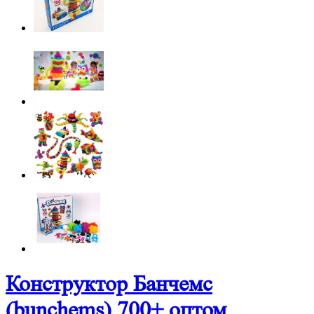
Конструктор Банчемс
(bunchems) 700+ оптом