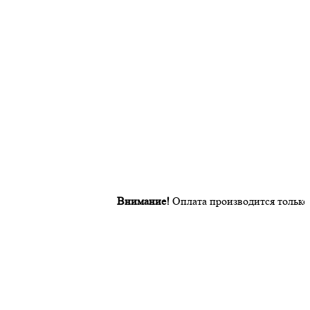
Внимание!
Оплата производится только после 