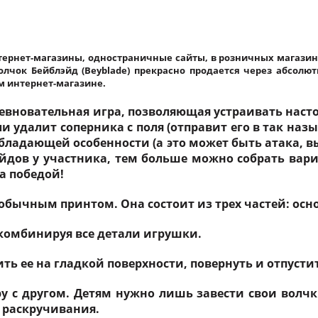
нтернет-магазины, одностраничные сайты, в розничных магазина
Волчок Бейблэйд (Beyblade) прекрасно продается через абсолю
м интернет-магазине.
оревновательная игра, позволяющая устраивать нас
и удалит соперника с поля (отправит его в так наз
бладающей особенности (а это может быть атака, в
дов у участника, тем больше можно собрать вари
за победой!
ычным принтом. Она состоит из трех частей: осно
 комбинируя все детали игрушки.
ь ее на гладкой поверхности, повернуть и отпусти
ру с другом. Детям нужно лишь завести свои волчк
 раскручивания.