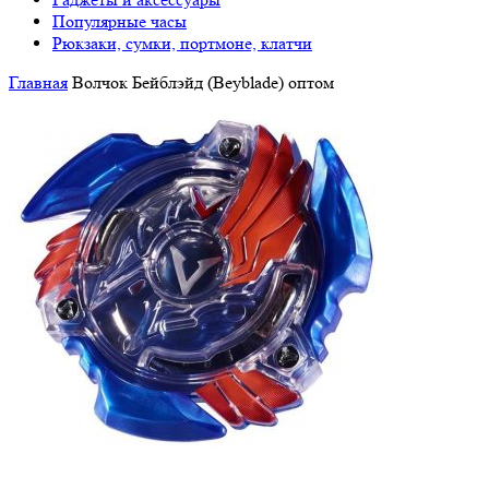
Популярные часы
Рюкзаки, сумки, портмоне, клатчи
Главная
Волчок Бейблэйд (Beyblade) оптом