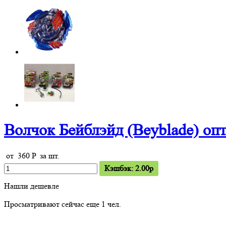
Волчок Бейблэйд (Beyblade) оп
от
360
P
за шт.
Кэшбэк: 2.00p
Нашли дешевле
Просматривают сейчас еще
1
чел.