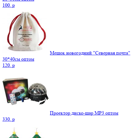
100.
p
Мешок новогодний "Северная почта"
30*40см оптом
120.
p
Проектор диско-шар MP3 оптом
330.
p