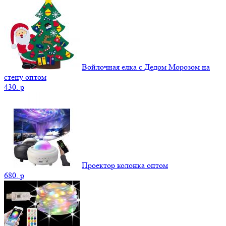
Войлочная елка с Дедом Морозом на
стену оптом
430.
p
Проектор колонка оптом
680.
p