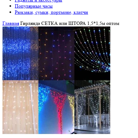
Популярные часы
Рюкзаки, сумки, портмоне, клатчи
Главная
Гирлянда СЕТКА или ШТОРА 1,5*1,5м оптом