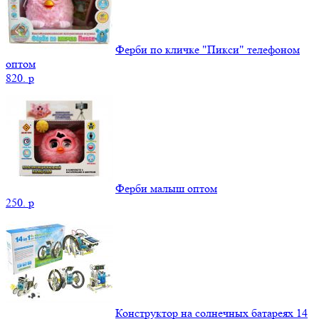
Ферби по кличке "Пикси" телефоном
оптом
820.
p
Ферби малыш оптом
250.
p
Конструктор на солнечных батареях 14