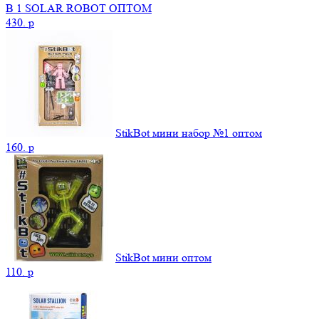
В 1 SOLAR ROBOT ОПТОМ
430.
p
StikBot мини набор №1 оптом
160.
p
StikBot мини оптом
110.
p