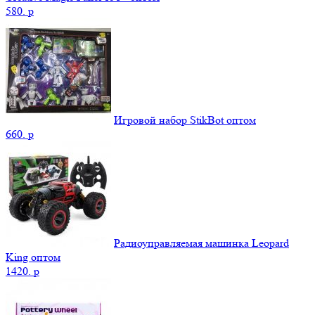
580.
p
Игровой набор StikBot оптом
660.
p
Радиоуправляемая машинка Leopard
King оптом
1420.
p