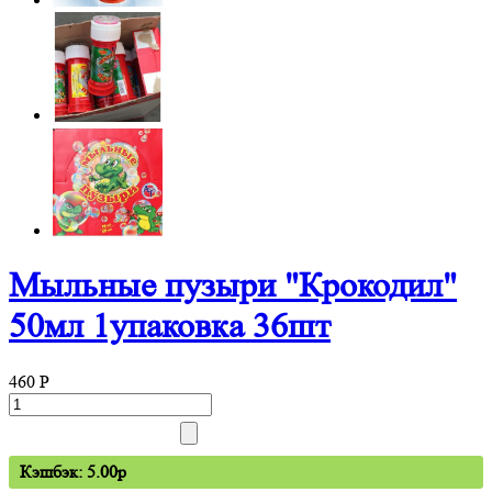
Мыльные пузыри "Крокодил"
50мл 1упаковка 36шт
460
P
Кэшбэк: 5.00p