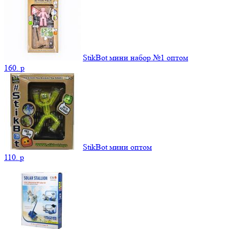
StikBot мини набор №1 оптом
160.
p
StikBot мини оптом
110.
p