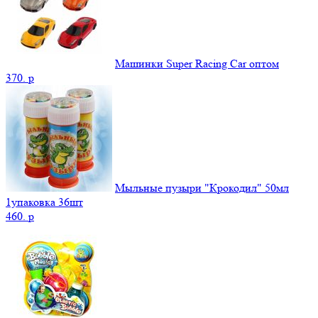
Машинки Super Racing Car оптом
370.
p
Мыльные пузыри "Крокодил" 50мл
1упаковка 36шт
460.
p