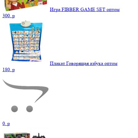
Игра FIBBER GAME SET оптом
300.
p
Плакат Говорящая азбука оптом
180.
p
0.
p