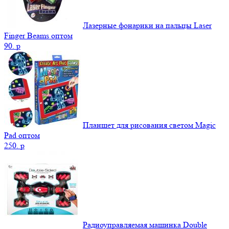
Лазерные фонарики на пальцы Laser
Finger Beams оптом
90.
p
Планшет для рисования светом Magic
Pad оптом
250.
p
Радиоуправляемая машинка Double