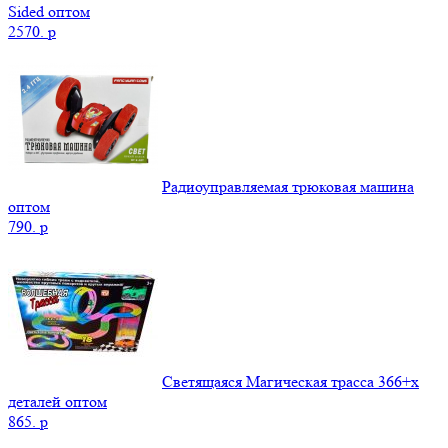
Sided оптом
2570.
p
Радиоуправляемая трюковая машина
оптом
790.
p
Светящаяся Магическая трасса 366+x
деталей оптом
865.
p