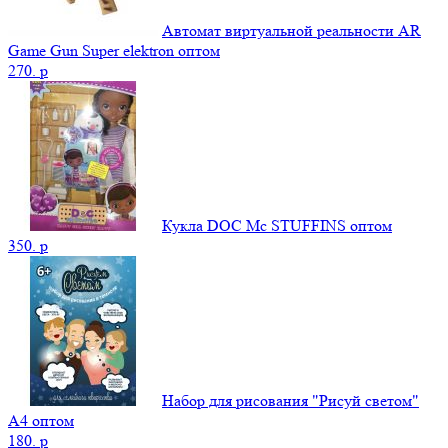
Автомат виртуальной реальности AR
Game Gun Super elektron оптом
270.
p
Кукла DOC Mc STUFFINS оптом
350.
p
Набор для рисования "Рисуй светом"
А4 оптом
180.
p