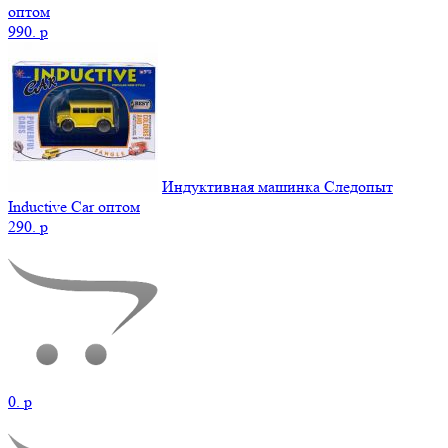
оптом
990.
p
Индуктивная машинка Следопыт
Inductive Car оптом
290.
p
0.
p