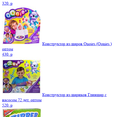
320.
p
Конструктор из шаров Onoies (Oonies )
оптом
430.
p
Конструктор из шариков Глиншар с
насосом 72 дет. оптом
520.
p