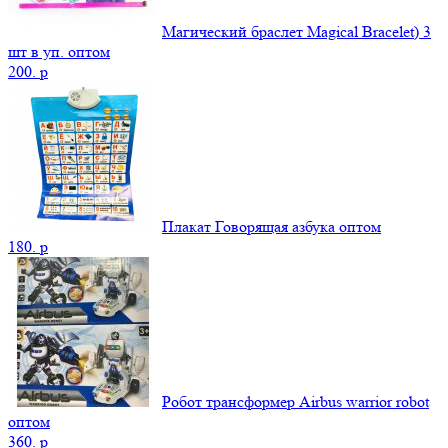
Магический браслет Magical Bracelet) 3
шт в уп. оптом
200.
p
Плакат Говорящая азбука оптом
180.
p
Робот трансформер Airbus warrior robot
оптом
360.
p