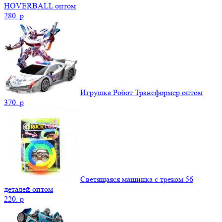
HOVERBALL оптом
280.
p
Игрушка Робот Трансформер оптом
370.
p
Светящаяся машинка с треком 56
деталей оптом
220.
p