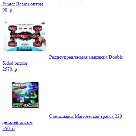
Finger Beams оптом
90.
p
Радиоуправляемая машинка Double
Sided оптом
2570.
p
Светящаяся Магическая трасса 220
деталей оптом
350.
p