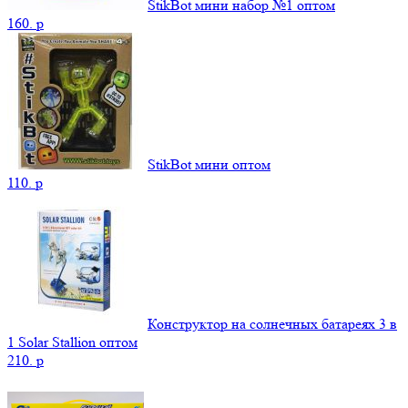
StikBot мини набор №1 оптом
160.
p
StikBot мини оптом
110.
p
Конструктор на солнечных батареях 3 в
1 Solar Stallion оптом
210.
p