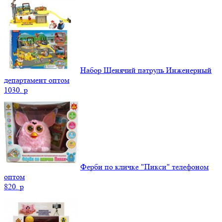
Набор Щенячий патруль Инженерный
департамент оптом
1030.
p
Ферби по кличке "Пикси" телефоном
оптом
820.
p