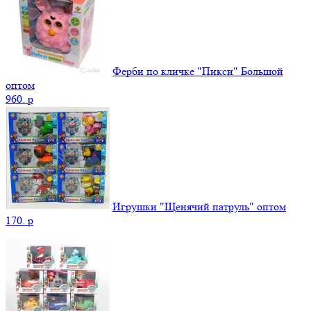
Ферби по кличке "Пикси" Большой
оптом
960.
p
Игрушки "Щенячий патруль" оптом
170.
p