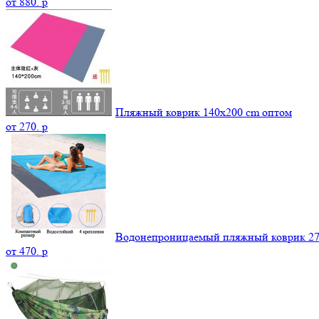
от
880.
p
Пляжный коврик 140х200 cm оптом
от
270.
p
Водонепроницаемый пляжный коврик 27
от
470.
p