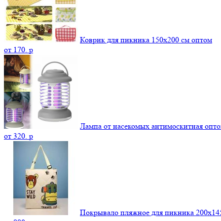
Коврик для пикника 150х200 см оптом
от
170.
p
Лампа от насекомых антимоскитная опт
от
320.
p
Покрывало пляжное для пикника 200х14