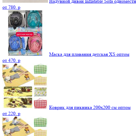
Надувной диван Inflatable Sofa одномест
от
780.
p
Маска для плавания детская XS оптом
от
470.
p
Коврик для пикника 200х200 см оптом
от
220.
p