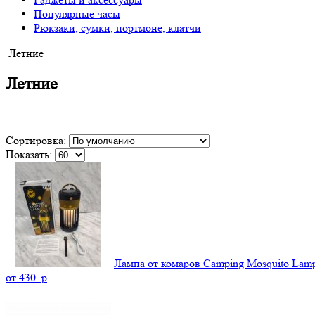
Популярные часы
Рюкзаки, сумки, портмоне, клатчи
Летние
Летние
Сортировка:
Показать:
Лампа от комаров Camping Mosquito La
от
430.
p