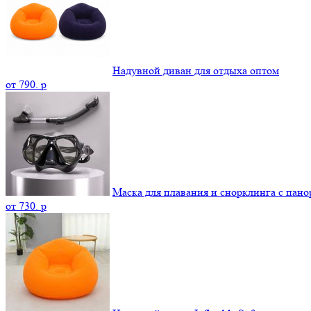
Надувной диван для отдыха оптом
от
790.
p
Маска для плавания и снорклинга с пан
от
730.
p