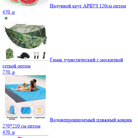
Надувной круг АРБУЗ 120см оптом
470.
p
Гамак туристический с москитной
сеткой оптом
770.
p
Водонепроницаемый пляжный коврик
270*210 см оптом
470.
p