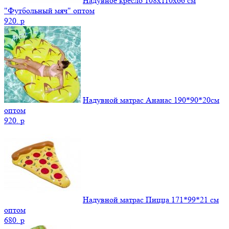
Надувное кресло 108х110х66 см
"Футбольный мяч" оптом
920.
p
Надувной матрас Ананас 190*90*20см
оптом
920.
p
Надувной матрас Пицца 171*99*21 см
оптом
680.
p