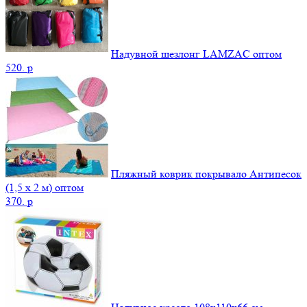
Надувной шезлонг LAMZAC оптом
520.
p
Пляжный коврик покрывало Антипесок
(1,5 х 2 м) оптом
370.
p