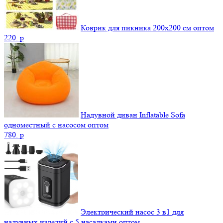
Коврик для пикника 200х200 см оптом
220.
p
Надувной диван Inflatable Sofa
одноместный с насосом оптом
780.
p
Электрический насос 3 в1 для
надувных изделий с 5 насадками оптом