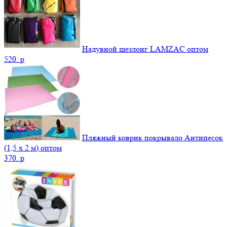
Надувной шезлонг LAMZAC оптом
520.
p
Пляжный коврик покрывало Антипесок
(1,5 х 2 м) оптом
370.
p