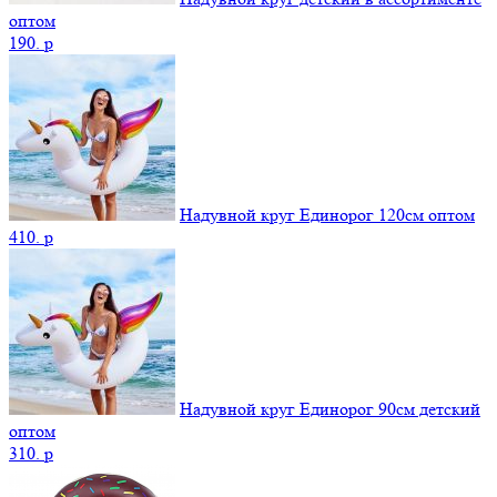
оптом
190.
p
Надувной круг Единорог 120см оптом
410.
p
Надувной круг Единорог 90см детский
оптом
310.
p