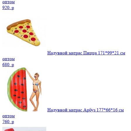
оптом
920.
p
Надувной матрас Пицца 171*99*21 см
оптом
680.
p
Надувной матрас Арбуз 177*66*16 см
оптом
760.
p