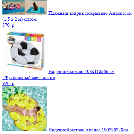
Пляжный коврик покрывало Антипесок
(1,5 х 2 м) оптом
370.
p
Надувное кресло 108х110х66 см
"Футбольный мяч" оптом
920.
p
Надувной матрас Ананас 190*90*20см