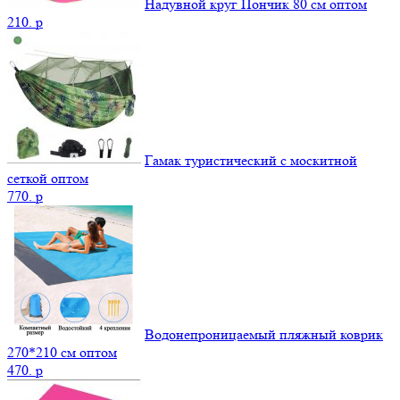
Надувной круг Пончик 80 см оптом
210.
p
Гамак туристический с москитной
сеткой оптом
770.
p
Водонепроницаемый пляжный коврик
270*210 см оптом
470.
p