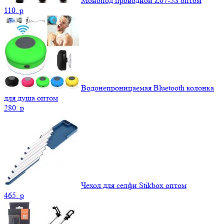
Монопод проводной Z07-5S оптом
110.
p
Водонепроницаемая Bluetooth колонка
для душа оптом
280.
p
Чехол для селфи Stikbox оптом
465.
p