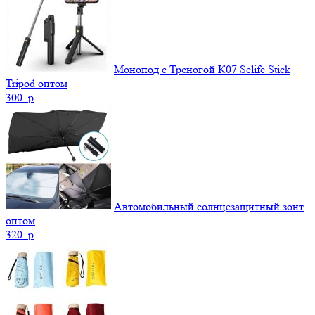
Монопод с Треногой К07 Selife Stick
Tripod оптом
300.
p
Автомобильный солнцезащитный зонт
оптом
320.
p