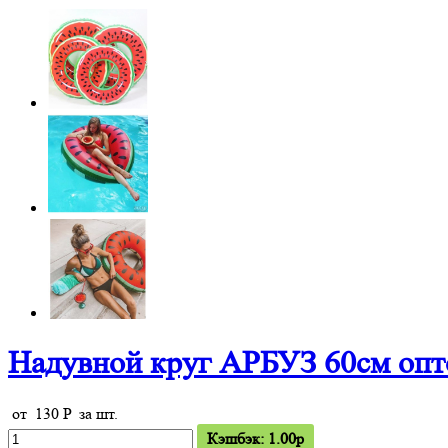
Надувной круг АРБУЗ 60см оп
от
130
P
за шт.
Кэшбэк: 1.00p