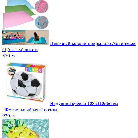
Пляжный коврик покрывало Антипесок
(1,5 х 2 м) оптом
370.
p
Надувное кресло 108х110х66 см
"Футбольный мяч" оптом
920.
p