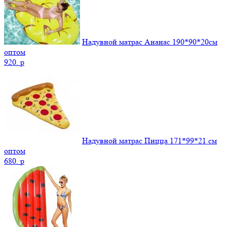
Надувной матрас Ананас 190*90*20см
оптом
920.
p
Надувной матрас Пицца 171*99*21 см
оптом
680.
p