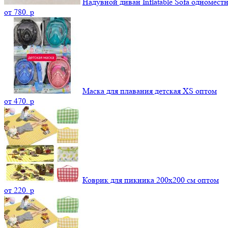
Надувной диван Inflatable Sofa одномест
от
780.
p
Маска для плавания детская XS оптом
от
470.
p
Коврик для пикника 200х200 см оптом
от
220.
p