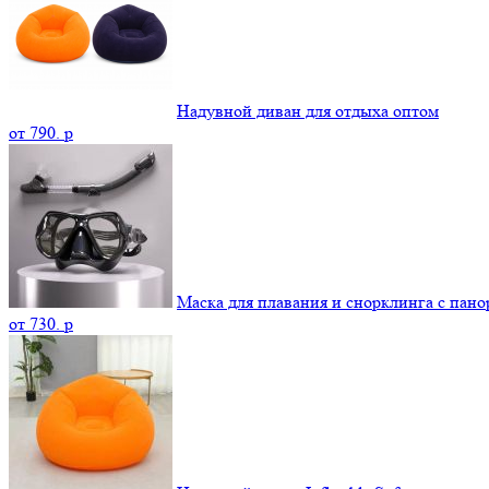
Надувной диван для отдыха оптом
от
790.
p
Маска для плавания и снорклинга с пан
от
730.
p