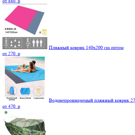
от
880.
p
Пляжный коврик 140х200 cm оптом
от
270.
p
Водонепроницаемый пляжный коврик 27
от
470.
p