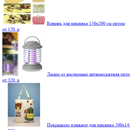
Коврик для пикника 150х200 см оптом
от
170.
p
Лампа от насекомых антимоскитная опт
от
320.
p
Покрывало пляжное для пикника 200х14