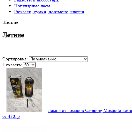
Популярные часы
Рюкзаки, сумки, портмоне, клатчи
Летние
Летние
Сортировка:
Показать:
Лампа от комаров Camping Mosquito La
от
430.
p