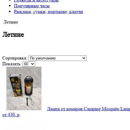
Популярные часы
Рюкзаки, сумки, портмоне, клатчи
Летние
Летние
Сортировка:
Показать:
Лампа от комаров Camping Mosquito La
от
430.
p