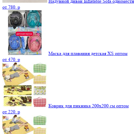
Надувной диван Inflatable Sofa одномест
от
780.
p
Маска для плавания детская XS оптом
от
470.
p
Коврик для пикника 200х200 см оптом
от
220.
p