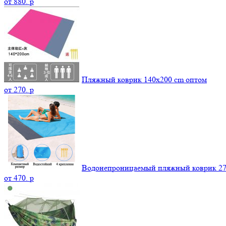
от
880.
p
Пляжный коврик 140х200 cm оптом
от
270.
p
Водонепроницаемый пляжный коврик 27
от
470.
p