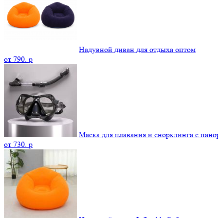
Надувной диван для отдыха оптом
от
790.
p
Маска для плавания и снорклинга с пан
от
730.
p