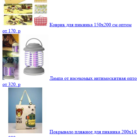
Коврик для пикника 150х200 см оптом
от
170.
p
Лампа от насекомых антимоскитная опт
от
320.
p
Покрывало пляжное для пикника 200х14