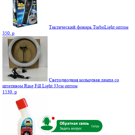
Тактический фонарь TurboLight оптом
350.
p
Светодиодная кольцевая лампа со
штативом Ring Fill Light 33см оптом
1530.
p
b
Callpy