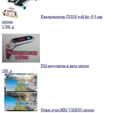
Квадрокоптер JY018 wifi fpv 0,3 mp
оптом
1700.
p
FM модулятор в авто оптом
280.
p
Очки лупа BIG VISION оптом