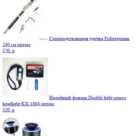
Самоподсекающая удочка Fishergoman
240 см оптом
570.
p
Налобный фонарь Double light source
headlight KX-1804 оптом
320.
p