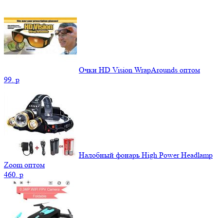
Очки HD Vision WrapArounds оптом
99.
p
Налобный фонарь High Power Headlamp
Zoom оптом
460.
p