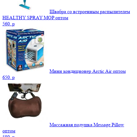
Швабра со встроенным распылителем
HEALTHY SPRAY MOP оптом
560.
p
Мини кондиционер Arctic Air оптом
650.
p
Массажная подушка Message Pillow
оптом
580.
p