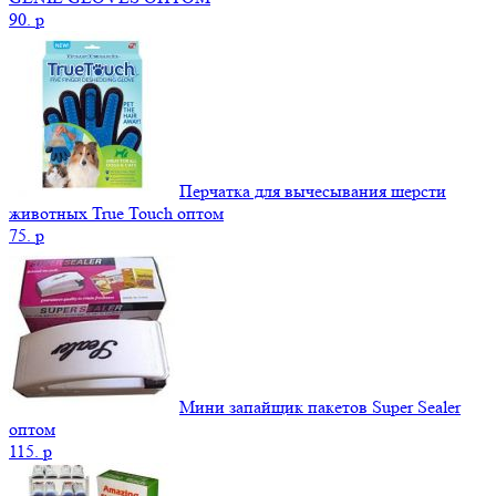
90.
p
Перчатка для вычесывания шерсти
животных True Touch оптом
75.
p
Мини запайщик пакетов Super Sealer
оптом
115.
p