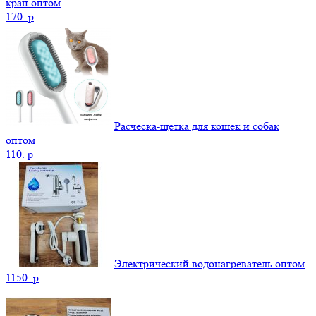
кран оптом
170.
p
Расческа-щетка для кошек и собак
оптом
110.
p
Электрический водонагреватель оптом
1150.
p