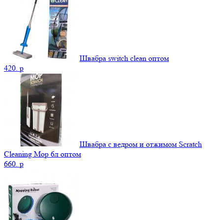
Швабра switch clean оптом
420.
p
Швабра с ведром и отжимом Scratch
Cleaning Mop 6л оптом
660.
p