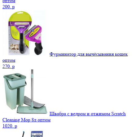
оптом
200.
p
Фурминатор для вычёсывания кошек
оптом
270.
p
Швабра с ведром и отжимом Scratch
Cleaning Mop 8л оптом
1020.
p