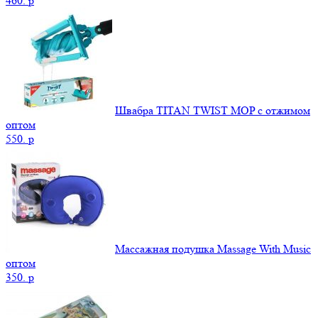
460.
p
Швабра TITAN TWIST MOP с отжимом
оптом
550.
p
Массажная подушка Massage With Music
оптом
350.
p