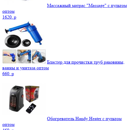
Массажный матрас "Massage" с пультом
оптом
1620.
p
Бластер для прочистки труб раковины,
ванны и унитаза оптом
660.
p
Обогреватель Handy Heater с пультом
оптом