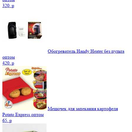
320.
p
Обогреватель Handy Heater без пульта
оптом
420.
p
Мешочек для запекания картофеля
Potato Express оптом
65.
p