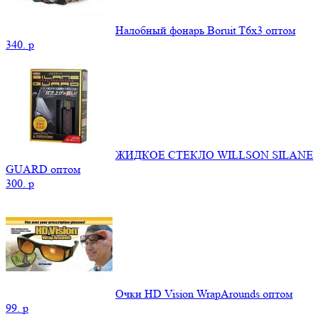
Налобный фонарь Boruit T6x3 оптом
340.
p
ЖИДКОЕ СТЕКЛО WILLSON SILANE
GUARD оптом
300.
p
Очки HD Vision WrapArounds оптом
99.
p