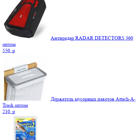
Антирадар RADAR DETECTORS 360
оптом
550.
p
Держатель мусорных пакетов Attach-A-
Trash оптом
210.
p