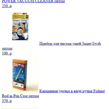
POWER VACUUM CLEANER оптом
250.
p
Прибор для чистки ушей Smart Swab
оптом
100.
p
Карманная удочка в виде ручки Fishing
Rod in Pen Case оптом
370.
p