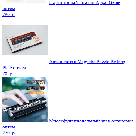
Портативный штатив Appai Genie
оптом
790.
p
Автовизитка Magnetic Puzzle Parking
Plate оптом
70.
p
Многофункциональный знак остановки
оптом
270.
p