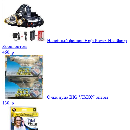
Налобный фонарь High Power Headlamp
Zoom оптом
460.
p
Очки лупа BIG VISION оптом
130.
p