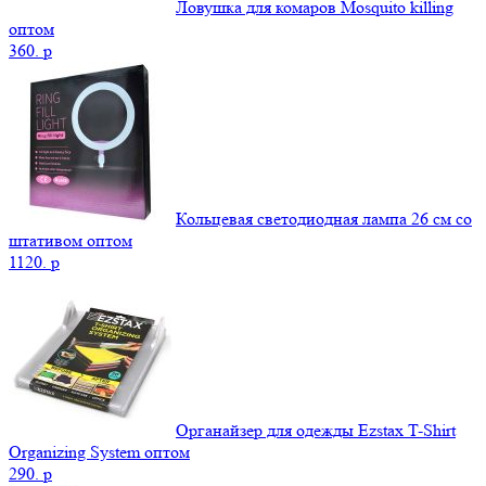
Ловушка для комаров Mosquito killing
оптом
360.
p
Кольцевая светодиодная лампа 26 см со
штативом оптом
1120.
p
Органайзер для одежды Ezstax T-Shirt
Organizing System оптом
290.
p