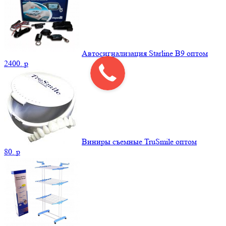
Автосигнализация Starline B9 оптом
2400.
p
Виниры съемные TruSmile оптом
80.
p