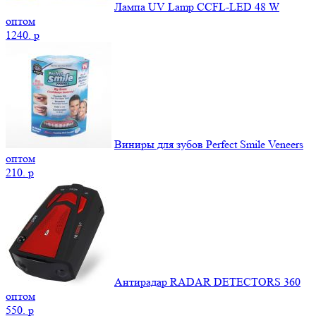
Лампа UV Lamp CCFL-LED 48 W
оптом
1240.
p
Виниры для зубов Perfect Smile Veneers
оптом
210.
p
Антирадар RADAR DETECTORS 360
оптом
550.
p