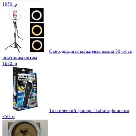
1950.
p
Светодиодная кольцевая лампа 30 см со
штативом оптом
1670.
p
Тактический фонарь TurboLight оптом
350.
p