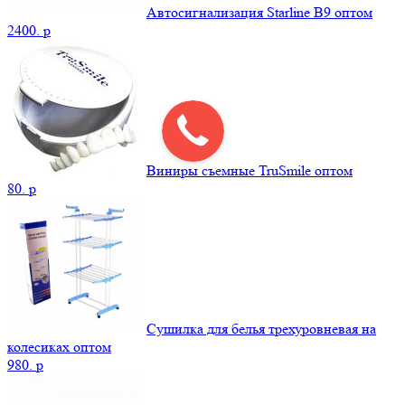
Автосигнализация Starline B9 оптом
2400.
p
Виниры съемные TruSmile оптом
80.
p
Сушилка для белья трехуровневая на
колесиках оптом
980.
p