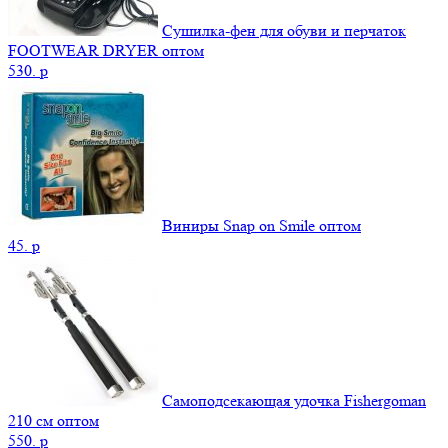
Сушилка-фен для обуви и перчаток
FOOTWEAR DRYER оптом
530.
p
Виниры Snap on Smile оптом
45.
p
Самоподсекающая удочка Fishergoman
210 см оптом
550.
p