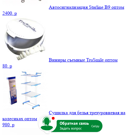
Автосигнализация Starline B9 оптом
2400.
p
Виниры съемные TruSmile оптом
80.
p
Сушилка для белья трехуровневая на
b
колесиках оптом
980.
p
Callpy