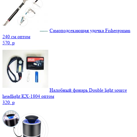
Самоподсекающая удочка Fishergoman
240 см оптом
570.
p
Налобный фонарь Double light source
headlight KX-1804 оптом
320.
p