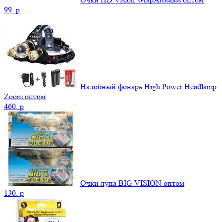
99.
p
Налобный фонарь High Power Headlamp
Zoom оптом
460.
p
Очки лупа BIG VISION оптом
130.
p