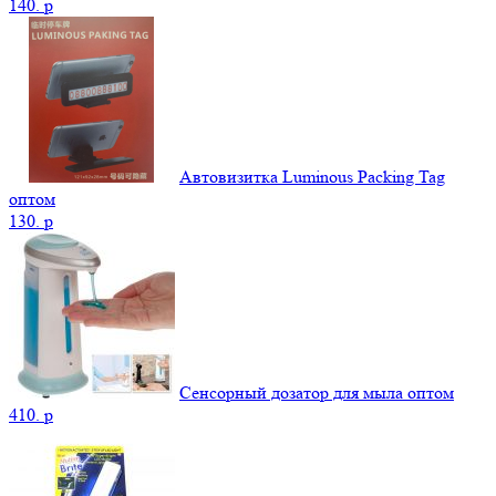
140.
p
Автовизитка Luminous Packing Tag
оптом
130.
p
Сенсорный дозатор для мыла оптом
410.
p