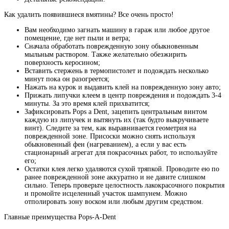
Как удалить появившиеся вмятины? Все очень просто!
Вам необходимо загнать машину в гараж или любое другое
помещение, где нет пыли и ветра;
Сначала обработать поврежденную зону обыкновенным
мыльным раствором. Также желательно обезжирить
поверхность керосином;
Вставить стержень в термопистолет и подождать несколько
минут пока он разогреется;
Нажать на курок и выдавить клей на поврежденную зону авто;
Прижать липучки клеем в центр повреждения и подождать 3-4
минуты. За это время клей прихватится;
Зафиксировать Pops a Dent, зацепить центральным винтом
каждую из липучек и вытянуть их (так будто выкручиваете
винт). Следите за тем, как выравнивается геометрия на
поврежденной зоне. Присоски можно снять используя
обыкновенный фен (нагреванием), а если у вас есть
стационарный агрегат для покрасочных работ, то используйте
его;
Остатки клея легко удаляются сухой тряпкой. Проводите ею по
ранее поврежденной зоне аккуратно и не давите слишком
сильно. Теперь проверьте целостность лакокрасочного покрытия
и промойте исцеленный участок шампунем. Можно
отполировать зону воском или любым другим средством.
Главные преимущества Pops-A-Dent