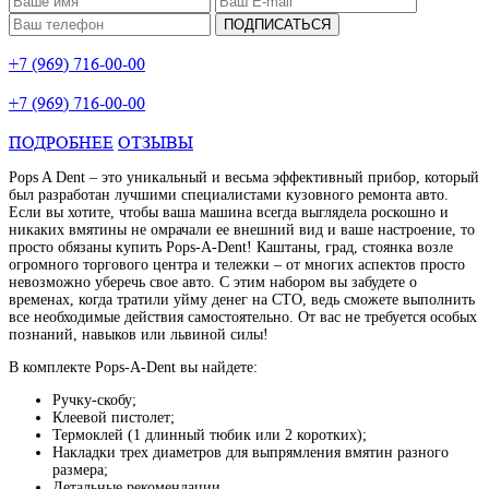
ПОДПИСАТЬСЯ
+7 (969) 716-00-00
+7 (969) 716-00-00
ПОДРОБНЕЕ
ОТЗЫВЫ
Pops A Dent – это уникальный и весьма эффективный прибор, который
был разработан лучшими специалистами кузовного ремонта авто.
Если вы хотите, чтобы ваша машина всегда выглядела роскошно и
никаких вмятины не омрачали ее внешний вид и ваше настроение, то
просто обязаны купить Pops-A-Dent! Каштаны, град, стоянка возле
огромного торгового центра и тележки – от многих аспектов просто
невозможно уберечь свое авто. С этим набором вы забудете о
временах, когда тратили уйму денег на СТО, ведь сможете выполнить
все необходимые действия самостоятельно. От вас не требуется особых
познаний, навыков или львиной силы!
В комплекте Pops-A-Dent вы найдете:
Ручку-скобу;
Клеевой пистолет;
Термоклей (1 длинный тюбик или 2 коротких);
Накладки трех диаметров для выпрямления вмятин разного
размера;
Детальные рекомендации.