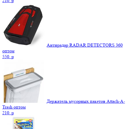
210.
p
Антирадар RADAR DETECTORS 360
оптом
550.
p
Держатель мусорных пакетов Attach-A-
Trash оптом
210.
p