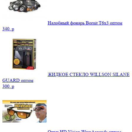
Налобный фонарь Boruit T6x3 оптом
340.
p
ЖИДКОЕ СТЕКЛО WILLSON SILANE
GUARD оптом
300.
p
Очки HD Vision WrapArounds оптом