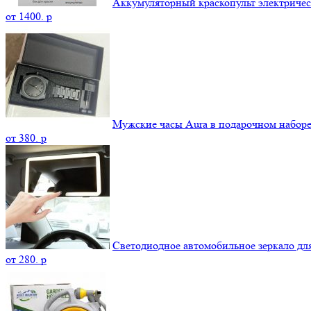
Аккумуляторный краскопульт электриче
от
1400.
p
Мужские часы Aura в подарочном набор
от
380.
p
Светодиодное автомобильное зеркало дл
от
280.
p