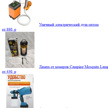
Уличный электрический душ оптом
от
880.
p
Лампа от комаров Camping Mosquito La
от
430.
p