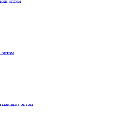
ский оптом
е оптом
я макияжа оптом