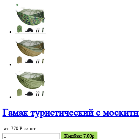
Гамак туристический с москитн
от
770
P
за шт.
Кэшбэк: 7.00p