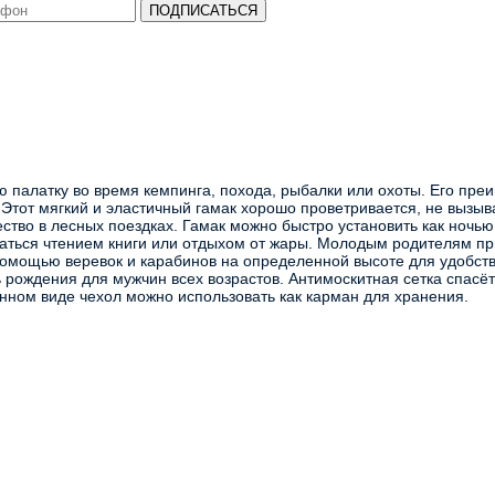
ПОДПИСАТЬСЯ
 палатку во время кемпинга, похода, рыбалки или охоты. Его преи
 Этот мягкий и эластичный гамак хорошо проветривается, не вызыва
тво в лесных поездках. Гамак можно быстро установить как ночью, 
аться чтением книги или отдыхом от жары. Молодым родителям при
помощью веревок и карабинов на определенной высоте для удобств
рождения для мужчин всех возрастов. Антимоскитная сетка спасёт 
нном виде чехол можно использовать как карман для хранения.