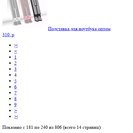
Подставка для ноутбука оптом
310.
p
|<
<
1
2
3
4
5
6
7
8
9
>
>|
Показано с 181 по 240 из 806 (всего 14 страниц)