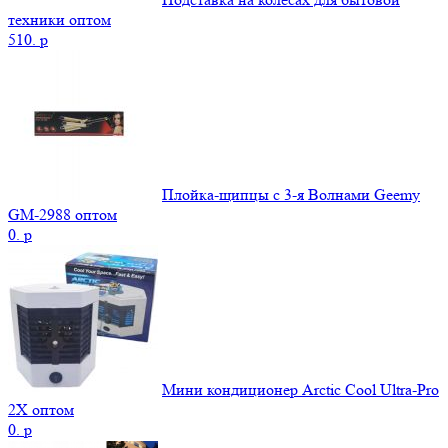
техники оптом
510.
p
Плойка-щипцы c 3-я Волнами Geemy
GM-2988 оптом
0.
p
Мини кондиционер Arctic Cool Ultra-Pro
2X оптом
0.
p