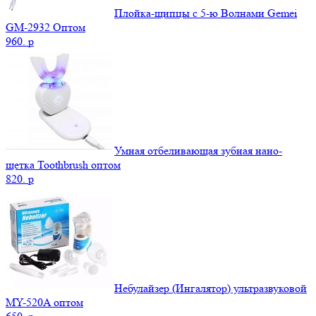
Плойка-щипцы c 5-ю Волнами Gemei
GM-2932 Оптом
960.
p
Умная отбеливающая зубная нано-
щетка Toothbrush оптом
820.
p
Небулайзер (Ингалятор) ультразвуковой
MY-520A оптом