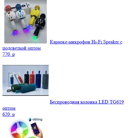
Караоке-микрофон Hi-Fi Speaker с
подсветкой оптом
770.
p
Беспроводная колонка LED TG619
оптом
620.
p