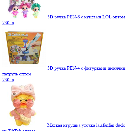
3D ручка PEN-6 с куклами LOL оптом
730.
p
3D ручка PEN-4 с фигурками щенячий
патруль оптом
730.
p
Мягкая игрушка уточка lalafanfan duck
из TikTok оптом