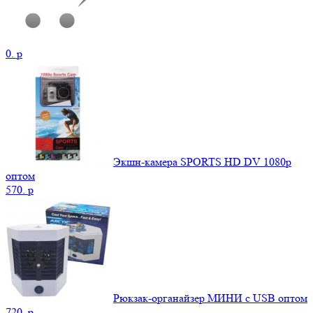
0.
p
Экшн-камера SPORTS HD DV 1080р
оптом
570.
p
Рюкзак-органайзер МИНИ c USB оптом
720.
p