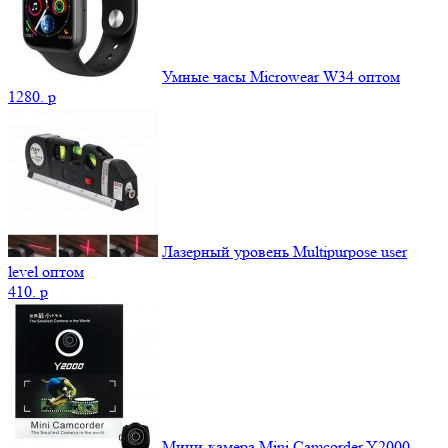
Умные часы Microwear W34 оптом
1280.
p
Лазерный уровень Multipurpose user
level оптом
410.
p
Мини-камера Mini Camcorder Y2000