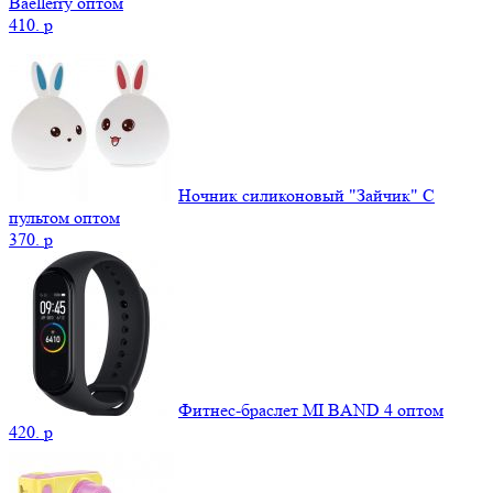
Baellerry оптом
410.
p
Ночник силиконовый "Зайчик" С
пультом оптом
370.
p
Фитнес-браслет MI BAND 4 оптом
420.
p