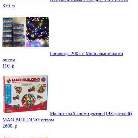
850.
p
Гирлянда 200L с Multi лампочками
оптом
110.
p
Магнитный конструктор (138 деталей)
MAG BUILDING оптом
2600.
p