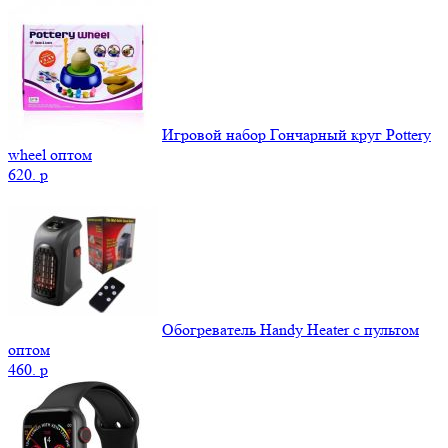
Игровой набор Гончарный круг Pottery
wheel оптом
620.
p
Обогреватель Handy Heater с пультом
оптом
460.
p