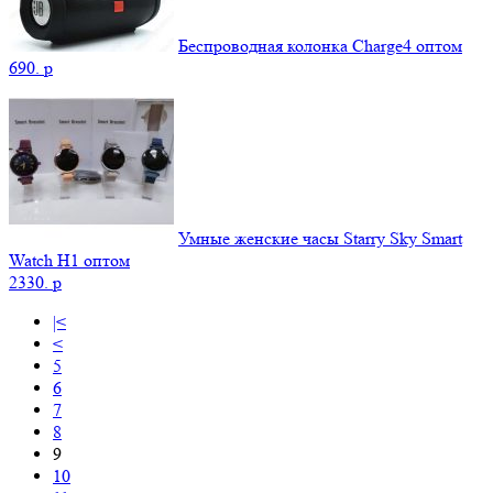
Беспроводная колонка Charge4 оптом
690.
p
Умные женские часы Starry Sky Smart
Watch H1 оптом
2330.
p
|<
<
5
6
7
8
9
10