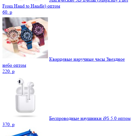
From Hand to Handle) оптом
60.
p
Кварцевые наручные часы Звездное
небо оптом
220.
p
Беспроводные наушники i9S 5.0 оптом
370.
p