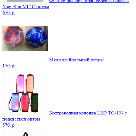
Фитнес-браслет Smart Bracelet Unleash
Your Run MI 4C оптом
670.
p
Мяч волейбольный оптом
170.
p
Беспроводная колонка LED TG-157 с
подсветкой оптом
570.
p