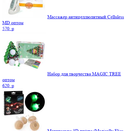
Массажер антицеллюлитный Celluless
MD оптом
570.
p
Набор для творчества MAGIC TREE
оптом
620.
p
Магические 3D пчёлы (Magically Flies