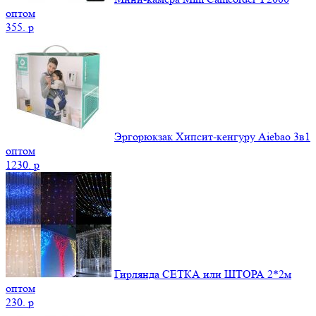
оптом
355.
p
Эргорюкзак Хипсит-кенгуру Aiebao 3в1
оптом
1230.
p
Гирлянда СЕТКА или ШТОРА 2*2м
оптом
230.
p