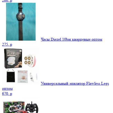
260.
p
Часы Diezel 10bar кварцевые оптом
275.
p
Универсальный эпилятор Flawless Legs
оптом
670.
p