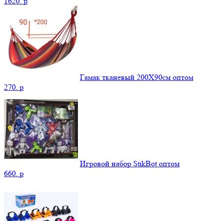
1620.
p
Гамак тканевый 200Х90см оптом
270.
p
Игровой набор StikBot оптом
660.
p