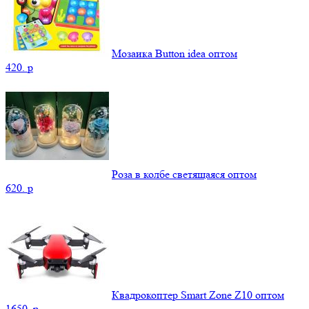
Мозаика Button idea оптом
420.
p
Роза в колбе светящаяся оптом
620.
p
Квадрокоптер Smart Zone Z10 оптом
1650.
p