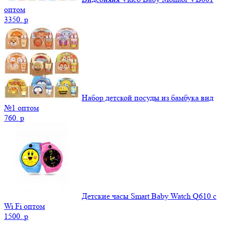
оптом
3350.
p
Набор детской посуды из бамбука вид
№1 оптом
760.
p
Детские часы Smart Baby Watch Q610 с
Wi Fi оптом
1500.
p