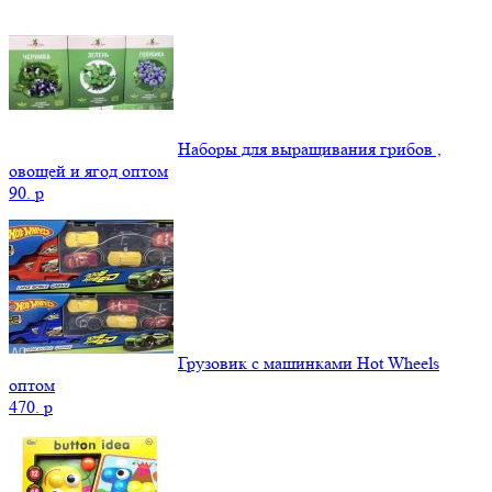
Наборы для выращивания грибов ,
овощей и ягод оптом
90.
p
Грузовик с машинками Hot Wheels
оптом
470.
p