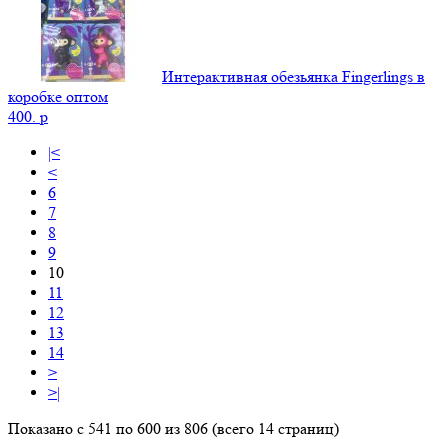
Интерактивная обезьянка Fingerlings в
коробке оптом
400.
p
|<
<
6
7
8
9
10
11
12
13
14
>
>|
Показано с 541 по 600 из 806 (всего 14 страниц)