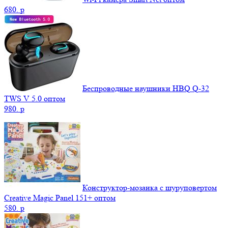
680.
p
Беспроводные наушники HBQ Q-32
TWS V 5.0 оптом
980.
p
Конструктор-мозаика с шуруповертом
Creative Magic Panel 151+ оптом
580.
p