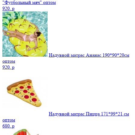
"Футбольный мяч" оптом
920.
p
Надувной матрас Ананас 190*90*20см
оптом
920.
p
Надувной матрас Пицца 171*99*21 см
оптом
680.
p