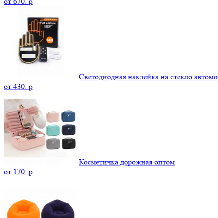
от
670.
p
Светодиодная наклейка на стекло автомо
от
430.
p
Косметичка дорожная оптом
от
170.
p