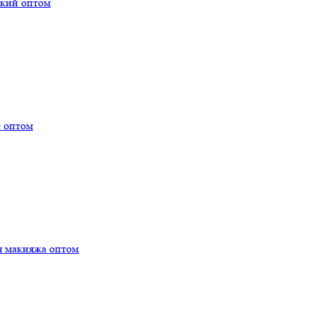
ский оптом
е оптом
я макияжа оптом