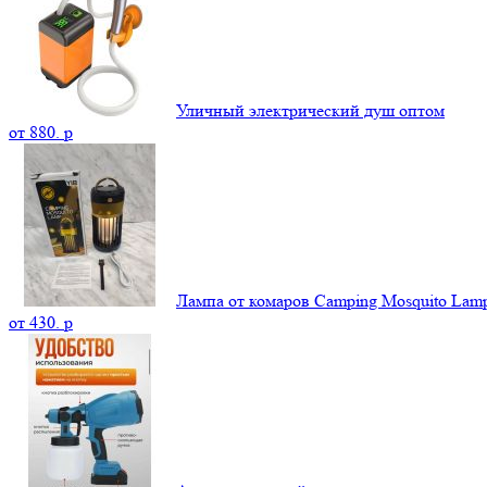
Уличный электрический душ оптом
от
880.
p
Лампа от комаров Camping Mosquito La
от
430.
p