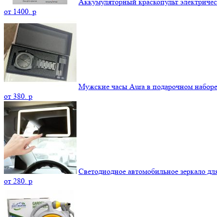
Аккумуляторный краскопульт электриче
от
1400.
p
Мужские часы Aura в подарочном набор
от
380.
p
Светодиодное автомобильное зеркало дл
от
280.
p