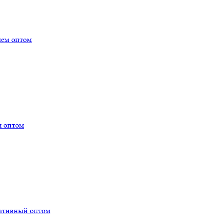
лем оптом
я оптом
тативный оптом