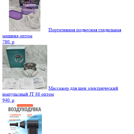
Портативная подвесная гладильная
машина оптом
780.
p
Массажер для шеи электрический
импульсный JT 88 оптом
940.
p