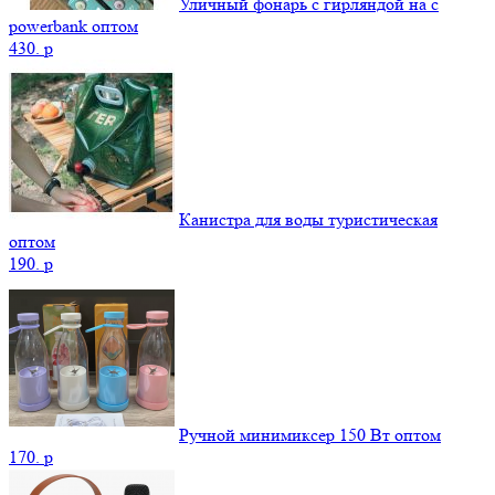
Уличный фонарь с гирляндой на с
powerbank оптом
430.
p
Канистра для воды туристическая
оптом
190.
p
Ручной минимиксер 150 Вт оптом
170.
p