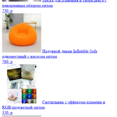
Маска для плавания и снорклинга с
панорамным обзором оптом
730.
p
Надувной диван Inflatable Sofa
одноместный с насосом оптом
780.
p
Светильник с эффектом пламени и
RGB-подсветкой оптом
350.
p