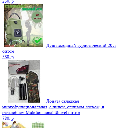
230.
p
Душ походный туристический 20 л
оптом
580.
p
Лопата складная
многофункциональная, с пилой, огнивом, ножом, и
стеклобоем Multifunctional Shovel оптом
780.
p