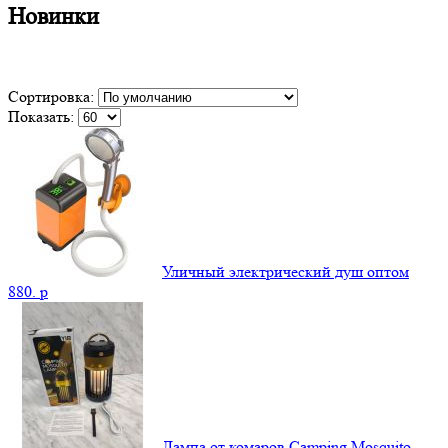
Новинки
Сортировка:
Показать:
Уличный электрический душ оптом
880.
p
Лампа от комаров Camping Mosquito