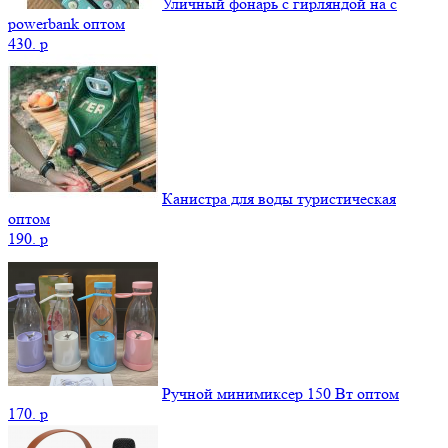
Уличный фонарь с гирляндой на с
powerbank оптом
430.
p
Канистра для воды туристическая
оптом
190.
p
Ручной минимиксер 150 Вт оптом
170.
p