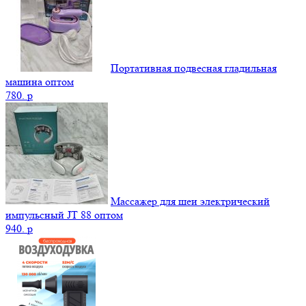
Портативная подвесная гладильная
машина оптом
780.
p
Массажер для шеи электрический
импульсный JT 88 оптом
940.
p