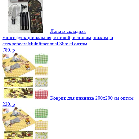
Лопата складная
многофункциональная, с пилой, огнивом, ножом, и
стеклобоем Multifunctional Shovel оптом
780.
p
Коврик для пикника 200х200 см оптом
220.
p