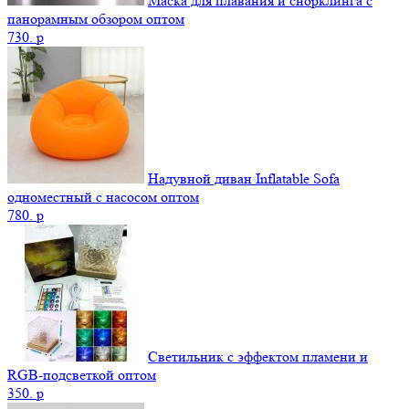
Маска для плавания и снорклинга с
панорамным обзором оптом
730.
p
Надувной диван Inflatable Sofa
одноместный с насосом оптом
780.
p
Светильник с эффектом пламени и
RGB-подсветкой оптом
350.
p