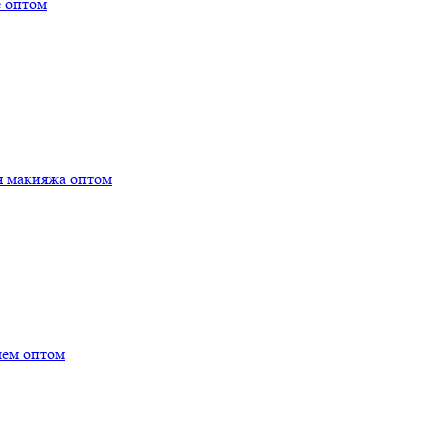
е оптом
я макияжа оптом
лем оптом