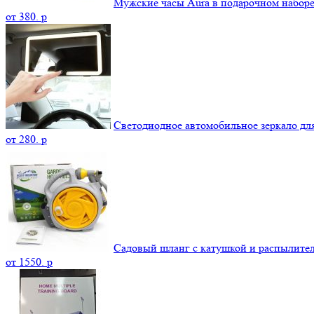
Мужские часы Aura в подарочном набор
от
380.
p
Светодиодное автомобильное зеркало дл
от
280.
p
Садовый шланг с катушкой и распылите
от
1550.
p