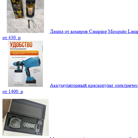
Лампа от комаров Camping Mosquito La
от
430.
p
Аккумуляторный краскопульт электриче
от
1400.
p