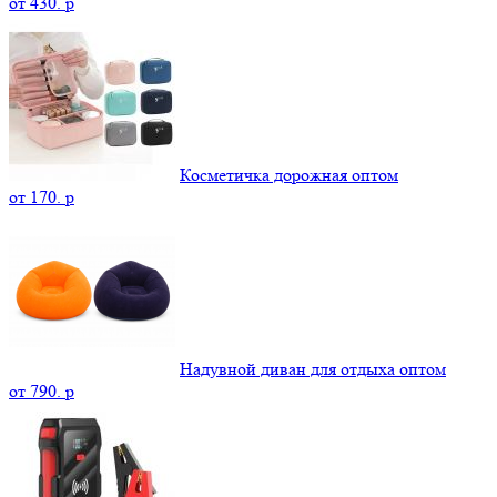
от
430.
p
Косметичка дорожная оптом
от
170.
p
Надувной диван для отдыха оптом
от
790.
p