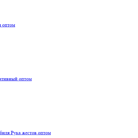
я оптом
тативный оптом
биля Рука жестов оптом