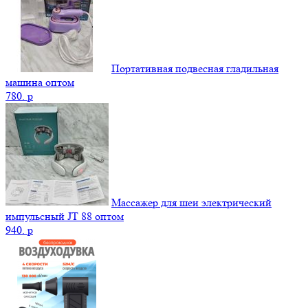
Портативная подвесная гладильная
машина оптом
780.
p
Массажер для шеи электрический
импульсный JT 88 оптом
940.
p