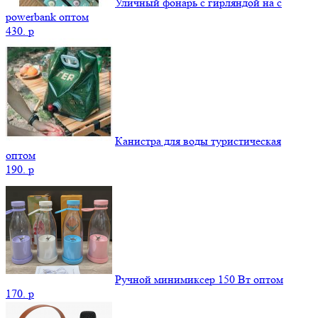
Уличный фонарь с гирляндой на с
powerbank оптом
430.
p
Канистра для воды туристическая
оптом
190.
p
Ручной минимиксер 150 Вт оптом
170.
p