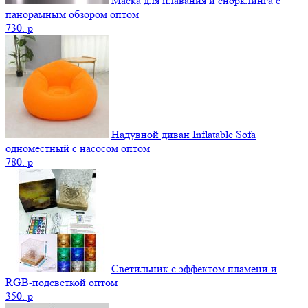
Маска для плавания и снорклинга с
панорамным обзором оптом
730.
p
Надувной диван Inflatable Sofa
одноместный с насосом оптом
780.
p
Светильник с эффектом пламени и
RGB-подсветкой оптом
350.
p