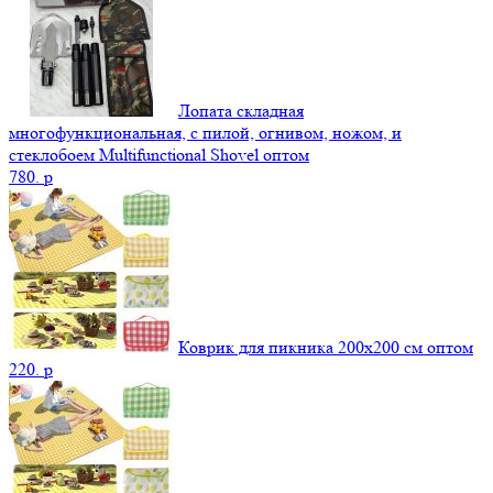
Лопата складная
многофункциональная, с пилой, огнивом, ножом, и
стеклобоем Multifunctional Shovel оптом
780.
p
Коврик для пикника 200х200 см оптом
220.
p