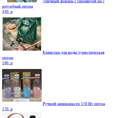
Уличный фонарь с гирляндой на с
powerbank оптом
430.
p
Канистра для воды туристическая
оптом
190.
p
Ручной минимиксер 150 Вт оптом
170.
p