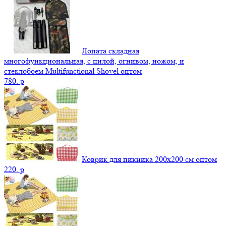
Лопата складная
многофункциональная, с пилой, огнивом, ножом, и
стеклобоем Multifunctional Shovel оптом
780.
p
Коврик для пикника 200х200 см оптом
220.
p