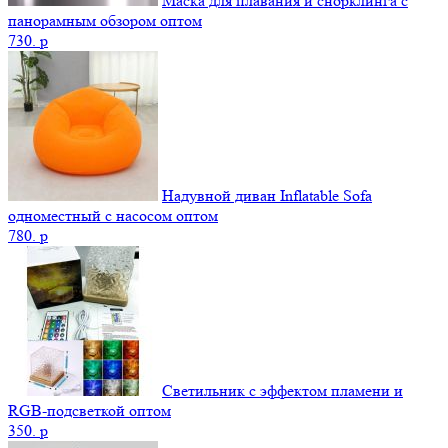
Маска для плавания и снорклинга с
панорамным обзором оптом
730.
p
Надувной диван Inflatable Sofa
одноместный с насосом оптом
780.
p
Светильник с эффектом пламени и
RGB-подсветкой оптом
350.
p