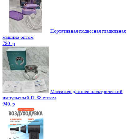
Портативная подвесная гладильная
машина оптом
780.
p
Массажер для шеи электрический
импульсный JT 88 оптом
940.
p