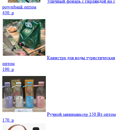
Уличный фонарь с гирляндой на с
powerbank оптом
430.
p
Канистра для воды туристическая
оптом
190.
p
Ручной минимиксер 150 Вт оптом
170.
p