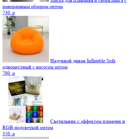
Маска для плавания и снорклинга с
панорамным обзором оптом
730.
p
Надувной диван Inflatable Sofa
одноместный с насосом оптом
780.
p
Светильник с эффектом пламени и
RGB-подсветкой оптом
350.
p