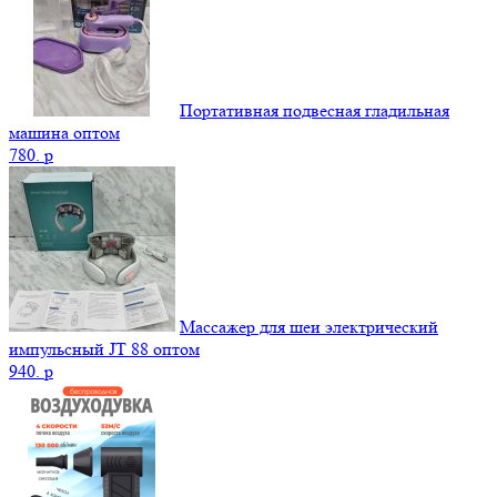
Портативная подвесная гладильная
машина оптом
780.
p
Массажер для шеи электрический
импульсный JT 88 оптом
940.
p