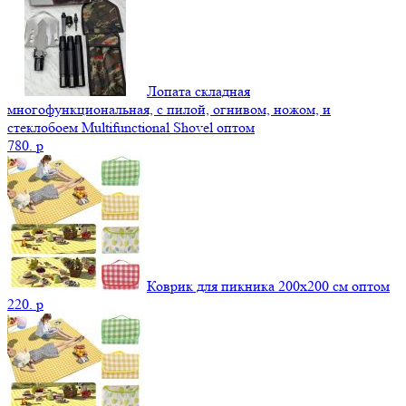
Лопата складная
многофункциональная, с пилой, огнивом, ножом, и
стеклобоем Multifunctional Shovel оптом
780.
p
Коврик для пикника 200х200 см оптом
220.
p