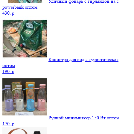
Уличный фонарь с гирляндой на с
powerbank оптом
430.
p
Канистра для воды туристическая
оптом
190.
p
Ручной минимиксер 150 Вт оптом
170.
p