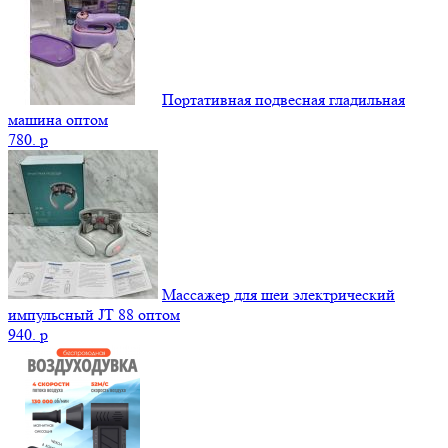
Портативная подвесная гладильная
машина оптом
780.
p
Массажер для шеи электрический
импульсный JT 88 оптом
940.
p