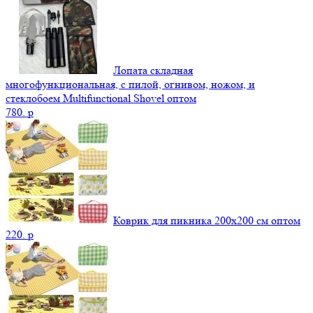
Лопата складная
многофункциональная, с пилой, огнивом, ножом, и
стеклобоем Multifunctional Shovel оптом
780.
p
Коврик для пикника 200х200 см оптом
220.
p