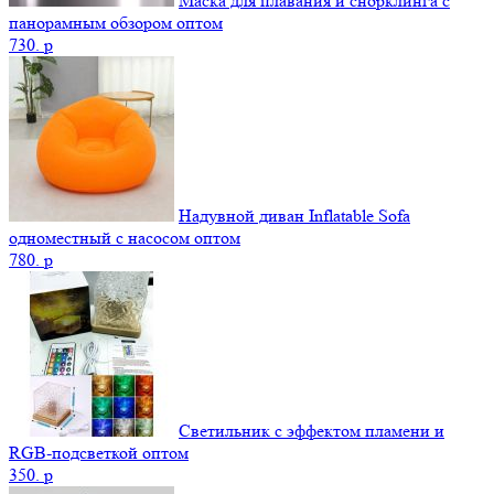
Маска для плавания и снорклинга с
панорамным обзором оптом
730.
p
Надувной диван Inflatable Sofa
одноместный с насосом оптом
780.
p
Светильник с эффектом пламени и
RGB-подсветкой оптом
350.
p